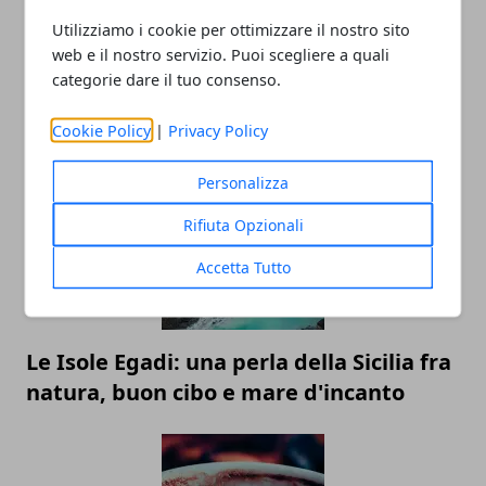
Utilizziamo i cookie per ottimizzare il nostro sito
web e il nostro servizio. Puoi scegliere a quali
categorie dare il tuo consenso.
Come scegliere il campeggio per le
vacanze estive
Cookie Policy
|
Privacy Policy
Personalizza
Rifiuta Opzionali
Accetta Tutto
Le Isole Egadi: una perla della Sicilia fra
natura, buon cibo e mare d'incanto