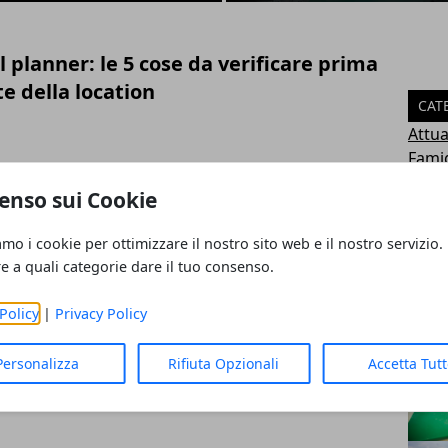
l planner: le 5 cose da verificare prima
te della location
CAT
Attua
Famig
Casa
enso sui Cookie
o diventa esperienza: come
Salut
stimenti che trasformano gli spazi
Tecn
amo i cookie per ottimizzare il nostro sito web e il nostro servizio.
Alim
re a quali categorie dare il tuo consenso.
Turi
Econ
Policy
|
Privacy Policy
Econ
 il campeggio per le vacanze estive
ART
Personalizza
Rifiuta Opzionali
Accetta Tut