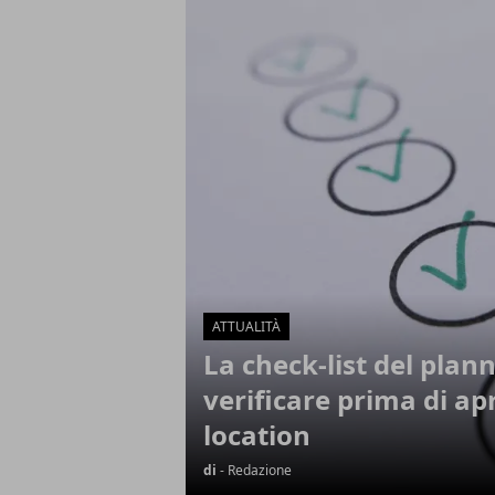
Articoli in Evidenza
ATTUALITÀ
La check-list del plann
verificare prima di apr
location
di
- Redazione