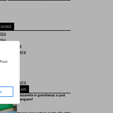
EGORIE
lità
lia
 e Ambiente
e e Benessere
ologia
 Puoi
entazione
smo
omia
omia e Lavoro
ICOLI POPOLARI
to
Mozzarella in gravidanza: si può
mangiare?