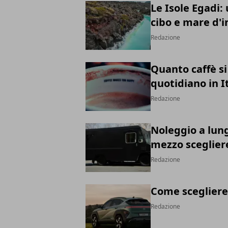
Le Isole Egadi: 
cibo e mare d'
Redazione
Quanto caffè si
quotidiano in I
Redazione
Noleggio a lung
mezzo scegliere
Redazione
Come scegliere 
Redazione