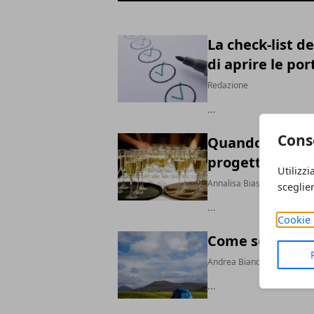
La check-list de
di aprire le por
Redazione
...
Cons
Quando l’event
progettare alle
Utilizzi
Annalisa Biasi
sceglie
...
Cookie 
Come scegliere
Andrea Bianchi
...