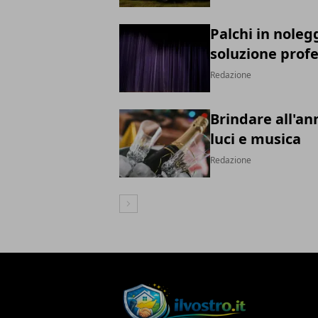
Palchi in noleg
soluzione prof
Redazione
Brindare all'an
luci e musica
Redazione
Articolo Successivo