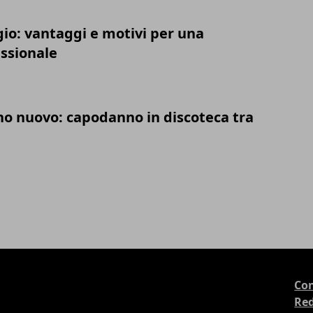
gio: vantaggi e motivi per una
essionale
no nuovo: capodanno in discoteca tra
Con
Re