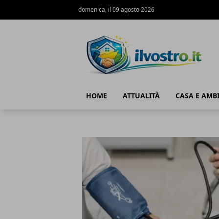
domenica, il 09 agosto 2026
Il Vostro
HOME
ATTUALITÀ
CASA E AMB
Il Vostro
Articoli in Evidenza