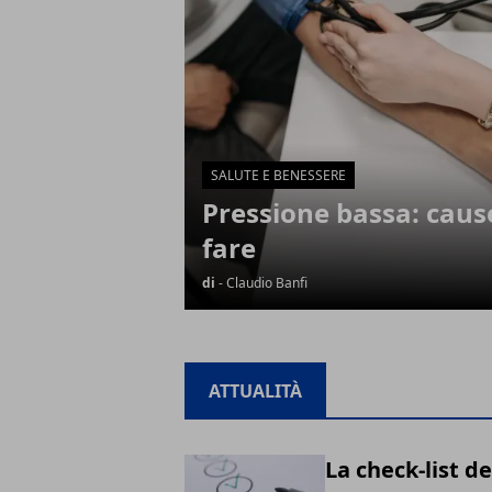
SALUTE E BENESSERE
Pressione bassa: caus
fare
di
- Claudio Banfi
ATTUALITÀ
La check-list de