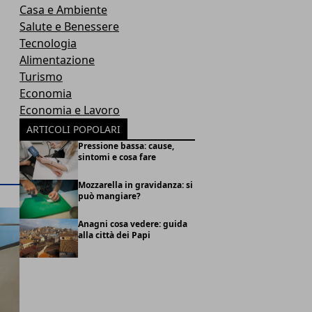
Casa e Ambiente
Salute e Benessere
Tecnologia
Alimentazione
Turismo
Economia
Economia e Lavoro
ARTICOLI POPOLARI
Pressione bassa: cause,
sintomi e cosa fare
Mozzarella in gravidanza: si
può mangiare?
Anagni cosa vedere: guida
alla città dei Papi