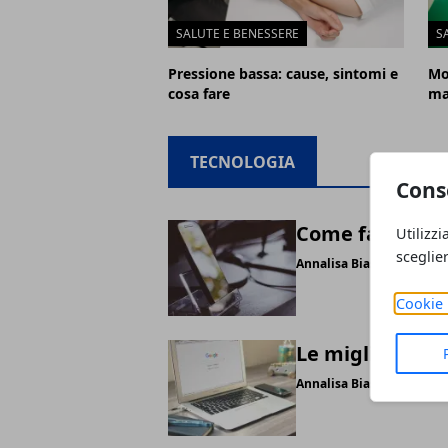
SALUTE E BENESSERE
S
Pressione bassa: cause, sintomi e
Mo
cosa fare
ma
TECNOLOGIA
Cons
Come fare il ba
Utilizzi
sceglie
Annalisa Biasi
Cookie 
Le migliori alt
Annalisa Biasi