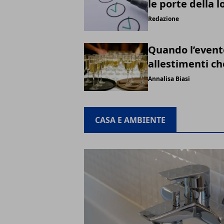
le porte della l
Redazione
Quando l’event
allestimenti ch
Annalisa Biasi
CASA E AMBIENTE