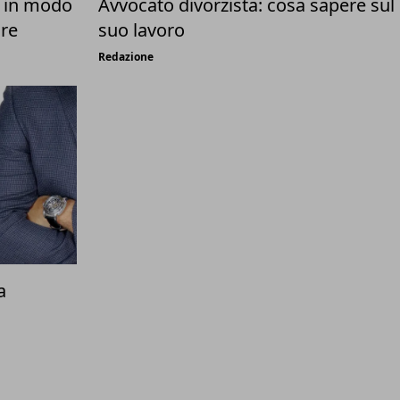
e in modo
Avvocato divorzista: cosa sapere sul
are
suo lavoro
Redazione
a