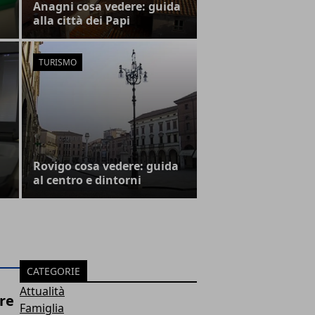
Anagni cosa vedere: guida
alla città dei Papi
TURISMO
Rovigo cosa vedere: guida
al centro e dintorni
CATEGORIE
Attualità
ire
Famiglia