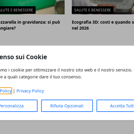
ALUTE E BENESSERE
SALUTE E BENESSERE
zzarella in gravidanza: si può
Ecografia 3D: costi e quando s
ngiare?
nel 2026
enso sui Cookie
ckup del telefono nel 2026
amo i cookie per ottimizzare il nostro sito web e il nostro servizio.
re a quali categorie dare il tuo consenso.
Policy
|
Privacy Policy
ernative a Dropbox nel 2026
Personalizza
Rifiuta Opzionali
Accetta Tut