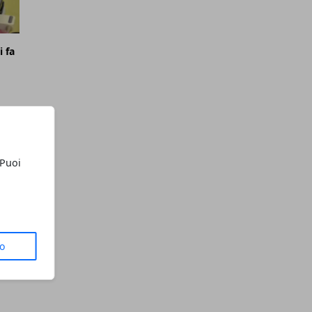
i fa
 Puoi
to