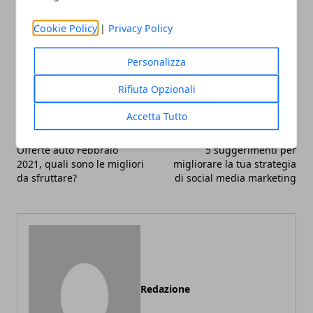
Cookie Policy
|
Privacy Policy
Facebook
Twitter
Whatsapp
Personalizza
Rifiuta Opzionali
Accetta Tutto
Articolo Precedente
Articolo Successivo
Offerte auto Febbraio
5 suggerimenti per
2021, quali sono le migliori
migliorare la tua strategia
da sfruttare?
di social media marketing
Redazione