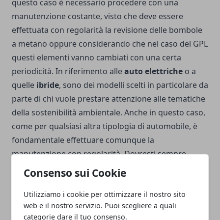
questo caso è necessario procedere con una
manutenzione costante, visto che deve essere
effettuata con regolarità la revisione delle bombole
a metano oppure considerando che nel caso del GPL
questi elementi vanno cambiati con una certa
periodicità. In riferimento alle
auto elettriche
o a
quelle
ibride
, sono dei modelli scelti in particolare da
parte di chi vuole prestare attenzione alle tematiche
della sostenibilità ambientale. Anche in questo caso,
come per qualsiasi altra tipologia di automobile, è
fondamentale effettuare comunque la
manutenzione con regolarità. Dovresti sempre
conoscere tutti i dettagli in relazione all’efficienza e
Consenso sui Cookie
alla durata della batteria, per sapere quali possibilità
Utilizziamo i cookie per ottimizzare il nostro sito
hai a disposizione.
web e il nostro servizio. Puoi scegliere a quali
categorie dare il tuo consenso.