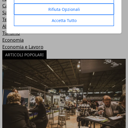
Casa e Ambiente
Rifiuta Opzionali
Salute e Benessere
Tecnologia
Accetta Tutto
Alimentazione
Turismo
Economia
Economia e Lavoro
ARTICOLI POPOLARI