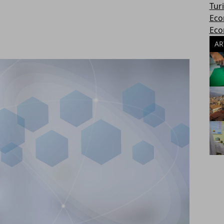
Tur
Eco
Eco
AR