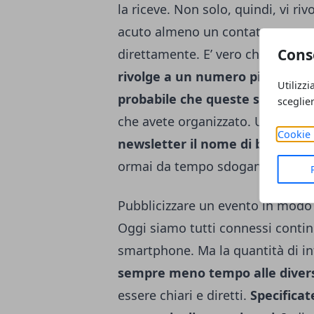
la riceve. Non solo, quindi, vi ri
acuto almeno un contatto, ma pot
Cons
direttamente. E’ vero che, rispett
rivolge a un numero più ristre
Utilizzi
probabile che queste si trasfo
sceglie
che avete organizzato. Usate pr
Cookie 
newsletter il nome di battesimo
ormai da tempo sdoganata dal li
Pubblicizzare un evento in modo
Oggi siamo tutti connessi contin
smartphone. Ma la quantità di in
sempre meno tempo alle diver
essere chiari e diretti.
Specificate