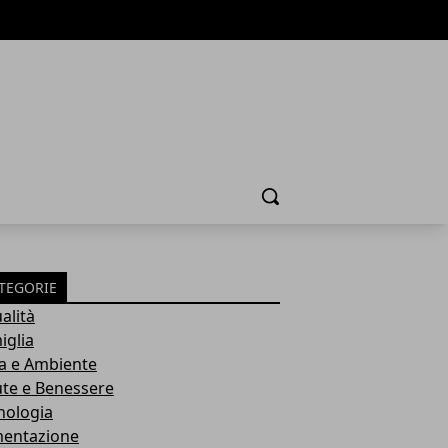
Cerca
TEGORIE
alità
iglia
a e Ambiente
ute e Benessere
nologia
mentazione