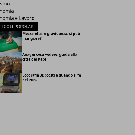
ismo
nomia
nomia e Lavoro
TICOLI POPOLARI
Mozzarella in gravidanza: si può
mangiare?
Anagni cosa vedere: guida alla
città dei Papi
Ecografia 3D: costi e quando si fa
nel 2026