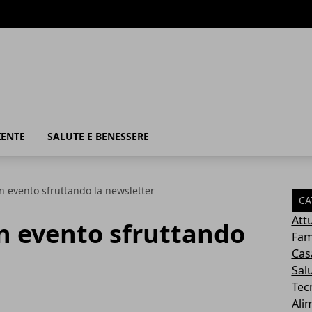
IENTE
SALUTE E BENESSERE
n evento sfruttando la newsletter
CA
Attu
n evento sfruttando
Fam
Cas
Sal
Tec
Ali