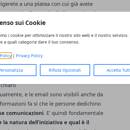
volgerete a una platea con cui già avete
ete anche far sentire il cliente coinvolto
enso sui Cookie
o a un post sui social, infatti,
l’email si
tto di persone, ma è statisticamente più
amo i cookie per ottimizzare il nostro sito web e il nostro servizio.
rmino in presenze
- paganti - agli eventi
re a quali categorie dare il tuo consenso.
ogrammi che permettono di in
serire nella
Policy
|
Privacy Policy
 di chi la riceve,
usando il ‘tu’
, forma
nguaggio virtuale.
Personalizza
Rifiuta Opzionali
Accetta Tut
 chiaro
uamente, e le email sono visibili anche da
formazioni fa sì che le persone dedichino
se comunicazioni
. E’ quindi fondamentale
 la natura dell’iniziativa e qual è il