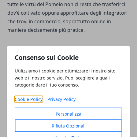
tutte le virtù del Pomelo non ci resta che trasferirci
dov’è coltivato oppure approfittare degli integratori
che trovi in commercio, soprattutto online in
maniera decisamente più pratica.
Consenso sui Cookie
Facebook
Twitter
Whatsapp
Utilizziamo i cookie per ottimizzare il nostro sito
web e il nostro servizio. Puoi scegliere a quali
categorie dare il tuo consenso.
Cookie Policy
|
Privacy Policy
Articolo Precedente
Articolo Successivo
Cicoria, proprietà, usi e
Il Cardamomo cos'è?
Personalizza
consigli
Proprietà, usi e
controindicazioni
Rifiuta Opzionali