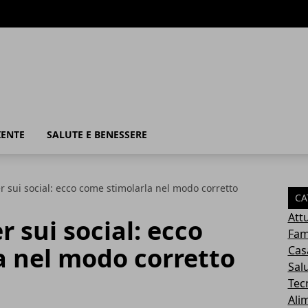
IENTE
SALUTE E BENESSERE
er sui social: ecco come stimolarla nel modo corretto
CA
Attu
r sui social: ecco
Fam
a nel modo corretto
Cas
Sal
Tec
Ali