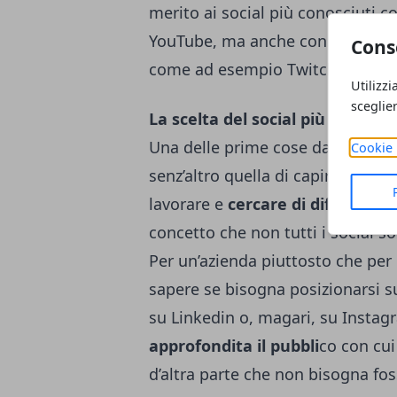
merito ai social più conosciuti 
YouTube, ma anche con altre piat
Cons
come ad esempio Twitch, oppur
Utilizzi
sceglie
La scelta del social più adatto
Una delle prime cose da fare per 
Cookie 
senz’altro quella di capire quale 
lavorare e
cercare di diffonders
concetto che non tutti i social 
Per un’azienda piuttosto che per
sapere se bisogna posizionarsi s
su Linkedin o, magari, su Instag
approfondita il pubbli
co con cui
d’altra parte che non bisogna fos