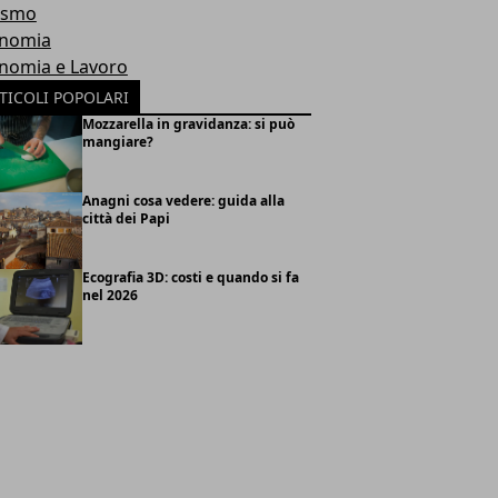
ismo
nomia
nomia e Lavoro
TICOLI POPOLARI
Mozzarella in gravidanza: si può
mangiare?
Anagni cosa vedere: guida alla
città dei Papi
Ecografia 3D: costi e quando si fa
nel 2026