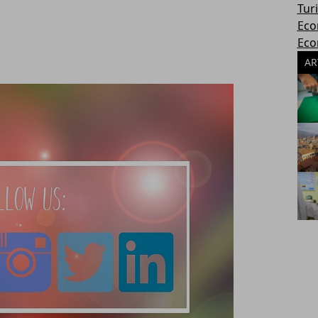
Tur
Eco
Eco
AR