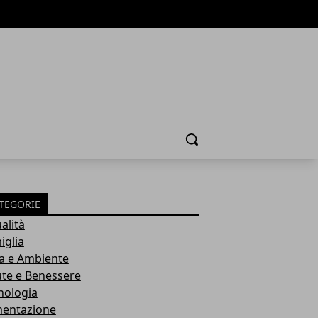
Cerca
TEGORIE
alità
iglia
a e Ambiente
ute e Benessere
nologia
mentazione