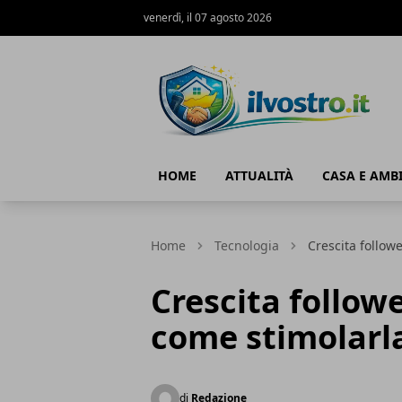
venerdì, il 07 agosto 2026
Il Vostro
HOME
ATTUALITÀ
CASA E AMB
Home
Tecnologia
Crescita follow
Crescita followe
come stimolarl
di
Redazione