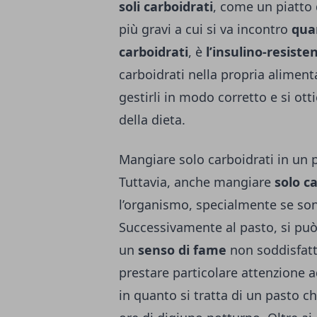
soli carboidrati
, come un piatto 
più gravi a cui si va incontro
quan
carboidrati
, è
l’insulino-resiste
carboidrati nella propria aliment
gestirli in modo corretto e si ot
della dieta.
Mangiare solo carboidrati in un 
Tuttavia, anche mangiare
solo c
l’organismo, specialmente se so
Successivamente al pasto, si pu
un
senso di fame
non soddisfatt
prestare particolare attenzione
in quanto si tratta di un pasto 