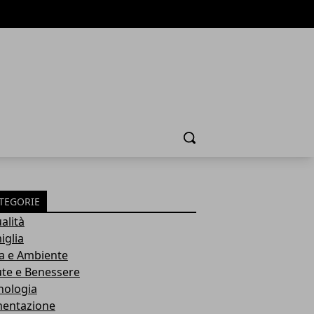
Cerca
TEGORIE
alità
iglia
a e Ambiente
ute e Benessere
nologia
mentazione