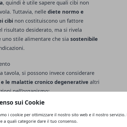
ea
, quindi è utile sapere quali cibi non
vola. Tuttavia, nelle
diete normo e
i cibi
non costituiscono un fattore
 risultato desiderato, ma si rivela
uno stile alimentare che sia
sostenibile
dicazioni.
mento
e a tavola, si possono invece considerare
 e le malattie cronico degenerative
altri
zioni nell’organismo:
enso sui Cookie
osiddetti cibi antiossidanti, quali mirtilli,
amo i cookie per ottimizzare il nostro sito web e il nostro servizio.
o nero cotti, succo di uva nero;
re a quali categorie dare il tuo consenso.
ronica
leggera, grazie alle
sostanze