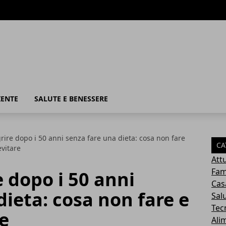
IENTE
SALUTE E BENESSERE
ire dopo i 50 anni senza fare una dieta: cosa non fare
CA
evitare
Attu
Fam
 dopo i 50 anni
Cas
dieta: cosa non fare e
Sal
Tec
re
Ali