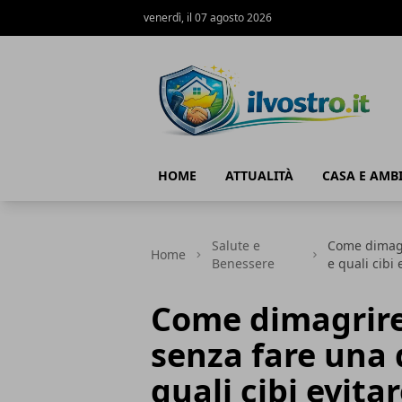
venerdì, il 07 agosto 2026
Il Vostro
HOME
ATTUALITÀ
CASA E AMB
Salute e
Come dimagr
Home
Benessere
e quali cibi 
Come dimagrire
senza fare una 
quali cibi evita