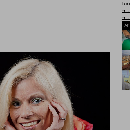
Tur
Eco
Eco
AR