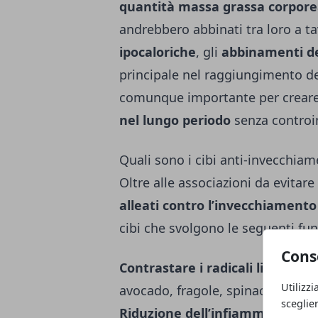
quantità massa grassa corpor
andrebbero abbinati tra loro a ta
ipocaloriche
, gli
abbinamenti de
principale nel raggiungimento del
comunque importante per creare 
nel lungo periodo
senza controin
Quali sono i cibi anti-invecchia
Oltre alle associazioni da evitar
alleati contro l’invecchiamento
cibi che svolgono le seguenti fun
Cons
Contrastare i radicali liberi
: i c
Utilizzi
avocado, fragole, spinaci e cavol
sceglie
Riduzione dell’infiammazione c