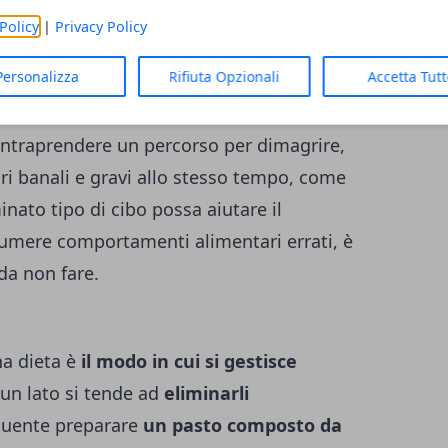
Policy
|
Privacy Policy
ari
per mantenere la
massa magra
.
Personalizza
Rifiuta Opzionali
Accetta Tut
are
intraprendere un percorso per dimagrire,
i banali e gravi allo stesso tempo, come
nato tipo di cibo possa aiutare il
sumere comportamenti alimentari errati, è
 da non fare.
na dieta è
il modo in cui si gestisce
 un lato si tende ad
eliminarli
requente preparare
un pasto composto da