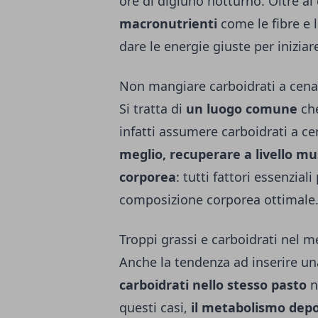
ore di digiuno notturno. Oltre ai
macronutrienti
come le fibre e l
dare le energie giuste per iniziar
Non mangiare carboidrati a cena
Si tratta di
un luogo comune
che
infatti assumere carboidrati a c
meglio, recuperare a livello mus
corporea
: tutti fattori essenzia
composizione corporea ottimale
Troppi grassi e carboidrati nel 
Anche la tendenza ad inserire u
carboidrati nello stesso pasto
n
questi casi,
il metabolismo depos