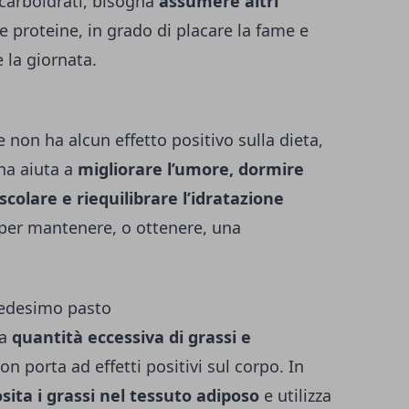
 carboidrati, bisogna
assumere altri
e proteine, in grado di placare la fame e
e la giornata.
 non ha alcun effetto positivo sulla dieta,
ena aiuta a
migliorare l’umore, dormire
colare e riequilibrare l’idratazione
li per mantenere, o ottenere, una
.
medesimo pasto
na
quantità eccessiva di grassi e
on porta ad effetti positivi sul corpo. In
ita i grassi nel tessuto adiposo
e utilizza