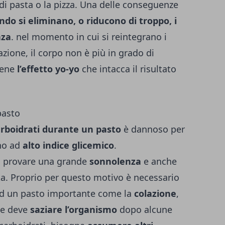
di pasta o la pizza. Una delle conseguenze
do si eliminano, o riducono di troppo, i
nza
. nel momento in cui si reintegrano i
azione, il corpo non è più in grado di
tiene
l’effetto yo-yo
che intacca il risultato
pasto
arboidrati durante un pasto
è dannoso per
no ad
alto indice glicemico
.
ò provare una grande
sonnolenza
e anche
a. Proprio per questo motivo è necessario
 ad un pasto importante come la
colazione
,
che deve
saziare l’organismo
dopo alcune