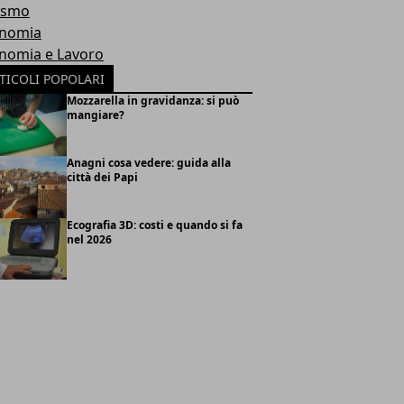
ismo
nomia
nomia e Lavoro
TICOLI POPOLARI
Mozzarella in gravidanza: si può
mangiare?
Anagni cosa vedere: guida alla
città dei Papi
Ecografia 3D: costi e quando si fa
nel 2026